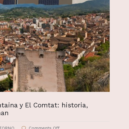
taina y El Comtat: historia,
nan
TORNO
Comments Off