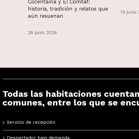
Cocentaina y El Comtat:
historia, tradición y relatos que
19 junio
aún resuenan
26 junio 2026
Todas las habitaciones cuentan
comunes, entre los que se enc
Servicio de recepción
Despertador bajo demanda