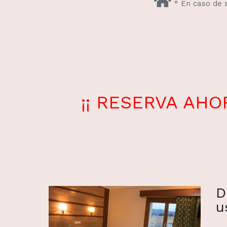
* En caso de so
¡¡ RESERVA AH
D
u