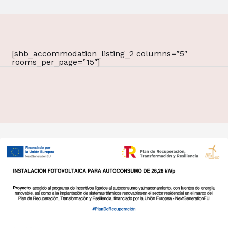
[shb_accommodation_listing_2 columns=”5″
rooms_per_page=”15″]