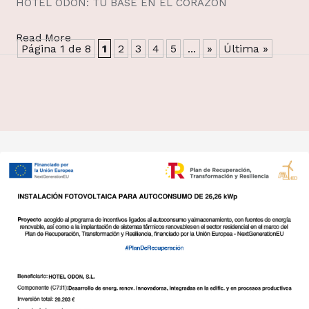
HOTEL ODON: TU BASE EN EL CORAZÓN
Read More
Página 1 de 8
1
2
3
4
5
...
»
Última »