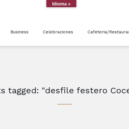
Idioma »
Business
Celebraciones
Cafeteria/Restaura
ts tagged: "desfile festero Coc