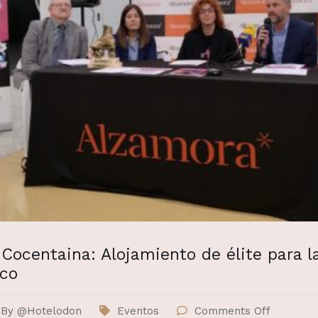
Cocentaina: Alojamiento de élite para la
ico
By
@Hotelodon
Eventos
Comments Off