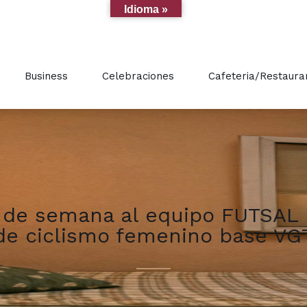
Idioma »
Business
Celebraciones
Cafeteria/Restaura
in de semana al equipo FUTSAL
de ciclismo femenino base VG