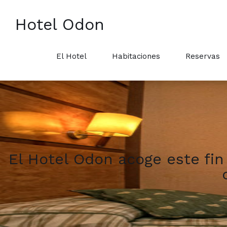
Hotel Odon
El Hotel
Habitaciones
Reservas
El Hotel Odon acoge este f