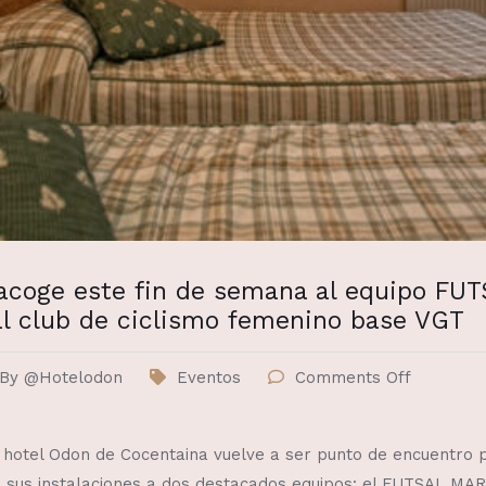
 acoge este fin de semana al equipo F
l club de ciclismo femenino base VGT
By
@Hotelodon
Eventos
Comments Off
l hotel Odon de Cocentaina vuelve a ser punto de encuentro 
n sus instalaciones a dos destacados equipos: el FUTSAL M