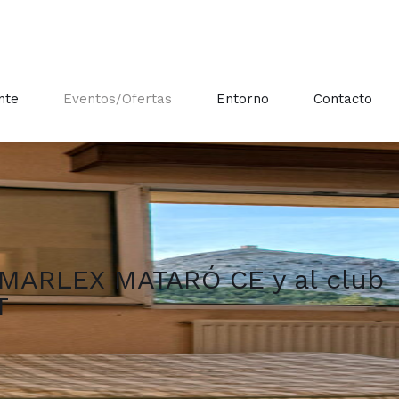
nte
Eventos/Ofertas
Entorno
Contacto
 MARLEX MATARÓ CE y al club
T